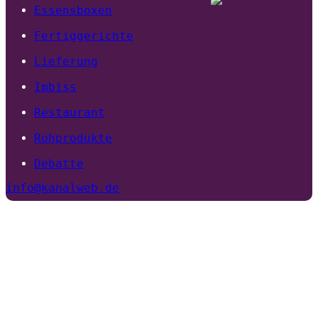
Essensboxen
Fertiggerichte
Lieferung
Imbiss
Restaurant
Rohprodukte
Debatte
info@kanalweb.de