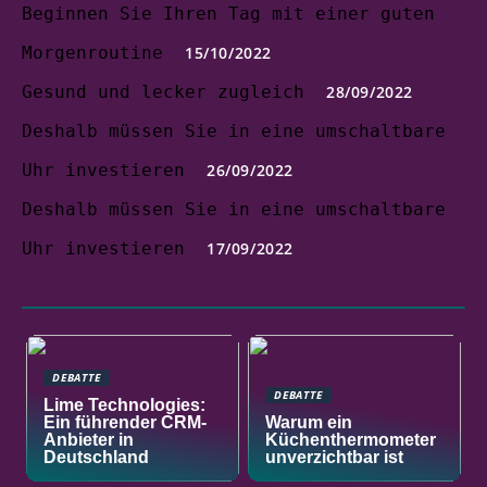
Beginnen Sie Ihren Tag mit einer guten
Morgenroutine
15/10/2022
Gesund und lecker zugleich
28/09/2022
Deshalb müssen Sie in eine umschaltbare
Uhr investieren
26/09/2022
Deshalb müssen Sie in eine umschaltbare
Uhr investieren
17/09/2022
DEBATTE
DEBATTE
Lime Technologies:
Ein führender CRM-
Warum ein
Anbieter in
Küchenthermometer
Deutschland
unverzichtbar ist