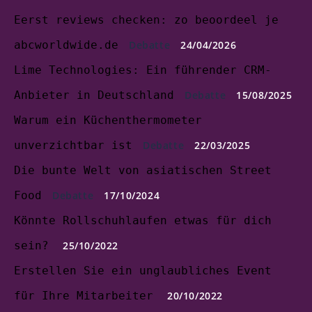
Eerst reviews checken: zo beoordeel je
abcworldwide.de
Debatte
24/04/2026
Lime Technologies: Ein führender CRM-
Anbieter in Deutschland
Debatte
15/08/2025
Warum ein Küchenthermometer
unverzichtbar ist
Debatte
22/03/2025
Die bunte Welt von asiatischen Street
Food
Debatte
17/10/2024
Könnte Rollschuhlaufen etwas für dich
sein?
25/10/2022
Erstellen Sie ein unglaubliches Event
für Ihre Mitarbeiter
20/10/2022