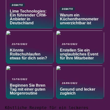
DEBATTE
DEBATTE
Lime Technologies:
Ein führender CRM-
Warum ein
Anbieter in
Küchenthermometer
Deutschland
unverzichtbar ist
25/10/2022
20/10/2022
Könnte
Erstellen Sie ein
Rollschuhlaufen
unglaubliches Event
etwas für dich sein?
für Ihre Mitarbeiter
15/10/2022
28/09/2022
Beginnen Sie Ihren
Tag mit einer guten
Gesund und lecker
Morgenroutine
zugleich
Köstliche Rezepte für ein leckeres