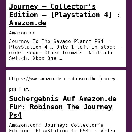
Journey – Collector’s
Edition – [Playstation 4] :
Amazon.de
Amazon.de
Journey To The Savage Planet PS4 –
PlayStation 4 … Only 1 left in stock –
order soon. Other formats: Nintendo
Switch, Xbox One …
http s://www.amazon.de › robinson-the-journey-
ps4 › af…
Suchergebnis Auf Amazon.de
Für: Robinson The Journey
Ps4
Amazon.com: Journey: Collector’s
Edition [PlayStation 4, PS4] : Video