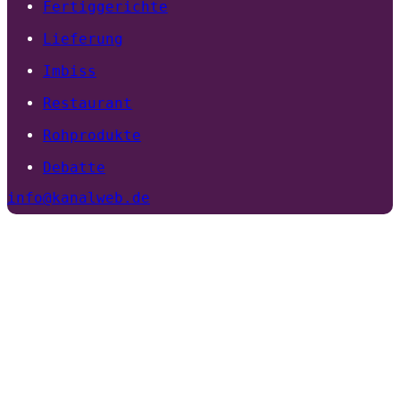
Fertiggerichte
Lieferung
Imbiss
Restaurant
Rohprodukte
Debatte
info@kanalweb.de