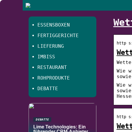
Wet
ESSENSBOXEN
FERTIGGERICHTE
http s
LIEFERUNG
Wet
IMBISS
Wette
RESTAURANT
Wie w
sowie
ROHPRODUKTE
Wie w
DEBATTE
sowie
Hesse
http s
DEBATTE
Wet
Lime Technologies: Ein
führender CRM-Anbieter