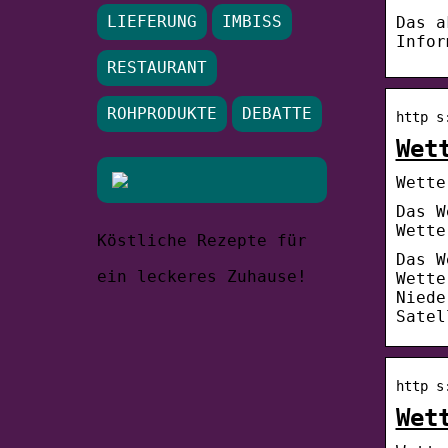
LIEFERUNG
IMBISS
Das a
Infor
RESTAURANT
ROHPRODUKTE
DEBATTE
http s
Wet
Wette
Das W
Wette
Köstliche Rezepte für
Das W
ein leckeres Zuhause!
Wette
Niede
Satel
http s
Wet