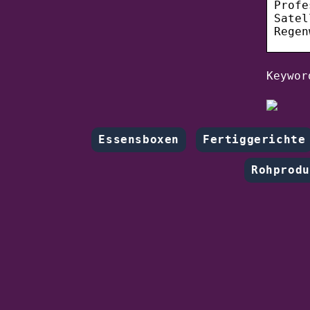
Profe
Satel
Regen
Keywor
Essensboxen
Fertiggerichte
Rohprodu