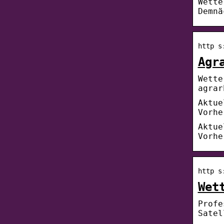
Wette
Demnä
http s
Agr
Wette
agrar
Aktue
Vorhe
Aktue
Vorhe
http s
Wet
Profe
Satel