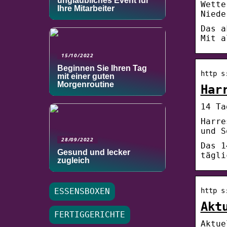
unglaubliches Event für
Wette
Ihre Mitarbeiter
Niede
Das a
Mit a
15/10/2022
Beginnen Sie Ihren Tag
http s
mit einer guten
Morgenroutine
Har
14 Ta
Harre
und S
28/09/2022
Das 1
Gesund und lecker
tägli
zugleich
http s
ESSENSBOXEN
Akt
FERTIGGERICHTE
Aktue