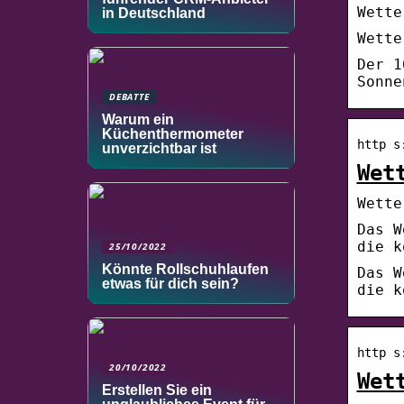
Wette
in Deutschland
Wette
Der 1
Sonne
DEBATTE
Warum ein
Küchenthermometer
http s
unverzichtbar ist
Wet
Wette
Das W
die k
25/10/2022
Könnte Rollschuhlaufen
Das W
etwas für dich sein?
die k
http s
20/10/2022
Wet
Erstellen Sie ein