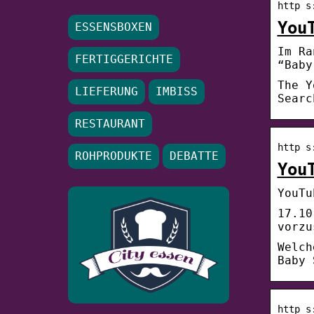
http s
You
ESSENSBOXEN
Im Ra
FERTIGGERICHTE
“Baby
The Y
LIEFERUNG
IMBISS
Searc
RESTAURANT
http s
ROHPRODUKTE
DEBATTE
You
YouTu
17.10
vorzu
Welch
Baby 
http s