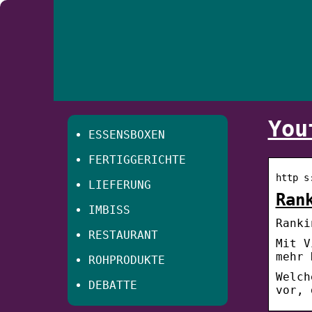
You
ESSENSBOXEN
FERTIGGERICHTE
http s
LIEFERUNG
Ran
IMBISS
Ranki
RESTAURANT
Mit V
mehr 
ROHPRODUKTE
Welch
DEBATTE
vor, 