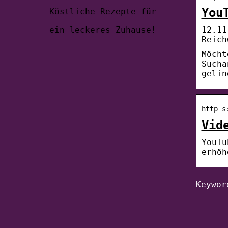
You
Köstliche Rezepte für
12.11
ein leckeres Zuhause!
Reich
Möcht
Sucha
gelin
http s
Vid
YouTu
erhöh
Keywor