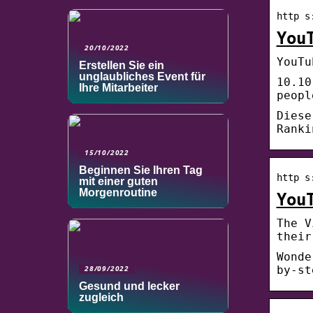
http s
You
20/10/2022
YouTu
Erstellen Sie ein
unglaubliches Event für
10.10
Ihre Mitarbeiter
peopl
Diese
Ranki
15/10/2022
Beginnen Sie Ihren Tag
http s
mit einer guten
Morgenroutine
You
The V
their
Wonde
by-st
28/09/2022
Gesund und lecker
zugleich