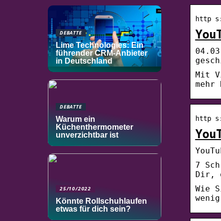
http s
You
DEBATTE
Lime Technologies: Ein
04.03
führender CRM-Anbieter
gesch
in Deutschland
Mit V
mehr 
DEBATTE
http s
Warum ein
Küchenthermometer
You
unverzichtbar ist
YouTu
7 Sch
Dir, 
Wie S
25/10/2022
wenig
Könnte Rollschuhlaufen
etwas für dich sein?